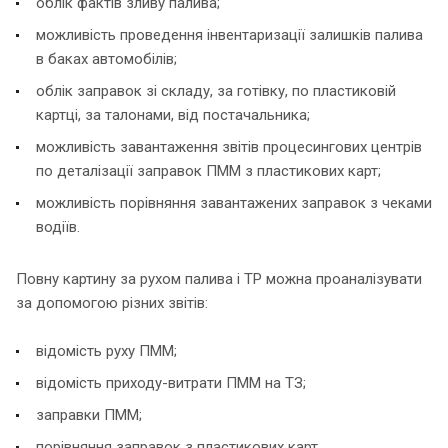
облік фактів зливу палива;
можливість проведення інвентаризації залишків палива
в баках автомобілів;
облік заправок зі складу, за готівку, по пластиковій
картці, за талонами, від постачальника;
можливість завантаження звітів процесингових центрів
по деталізації заправок ПММ з пластикових карт;
можливість порівняння завантажених заправок з чеками
водіїв.
Повну картину за рухом палива і ТР можна проаналізувати
за допомогою різних звітів:
відомість руху ПММ;
відомість приходу-витрати ПММ на ТЗ;
заправки ПММ;
порівняння заправок з пластикових карт.