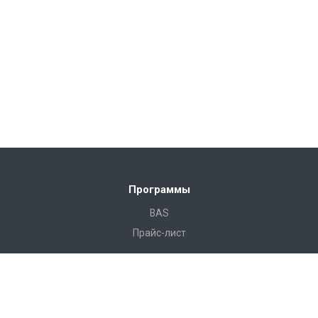
Программы
BAS
Прайс-лист
Готовые решения
Камала Строительство
Камала Строительство Лайт