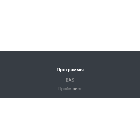
Программы
BAS
Прайс-лист
Готовые решения
Камала Строительство
Камала Строительство Лайт
Камала Недвижимость