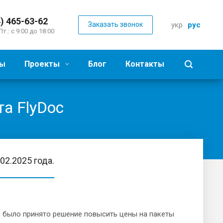
) 465-63-62
Заказать звонок
укр
рус
Пт.: с 9:00 до 18:00
ы
Проекты
Блог
Контакты
а FlyDoc
02.2025 года.
, было принято решение повысить цены на пакеты