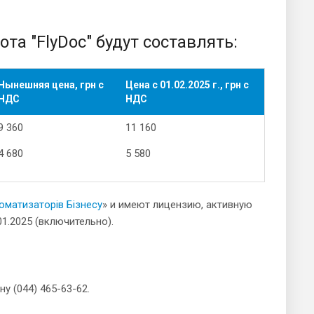
та "FlyDoc" будут составлять:
Нынешняя цена, грн с
Цена с 01.02.2025 г., грн с
НДС
НДС
9 360
11 160
4 680
5 580
оматизаторів Бізнесу
» и имеют лицензию, активную
01.2025 (включительно).
 (044) 465-63-62.