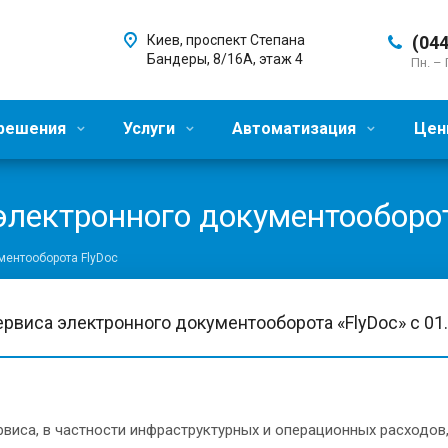
Киев, проспект Степана
(044
Бандеры, 8/16А, этаж 4
Пн. – 
 решения
Услуги
Автоматизация
Цен
электронного документооборот
ментооборота FlyDoc
виса электронного документооборота «FlyDoc» с 01.
рвиса, в частности инфраструктурных и операционных расходов