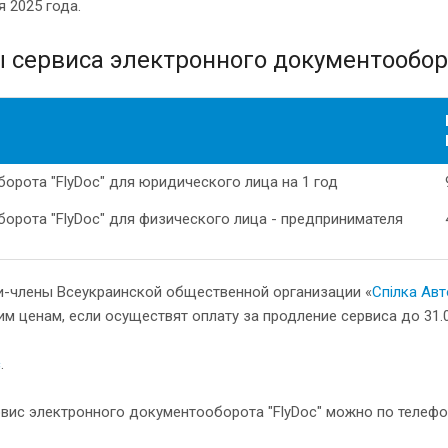
 2025 года.
ы сервиса электронного документооборо
орота "FlyDoc" для юридического лица на 1 год
орота "FlyDoc" для физического лица - предпринимателя
ии-члены Всеукраинской общественной организации «
Спілка Авт
щим ценам, если осуществят оплату за продление сервиса до 31.
c
.
вис электронного документооборота "FlyDoc" можно по телефону