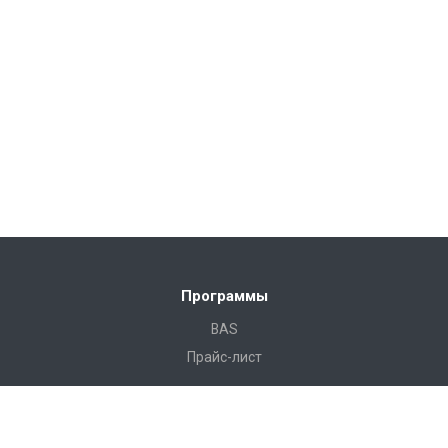
Программы
BAS
Прайс-лист
Готовые решения
Камала Строительство