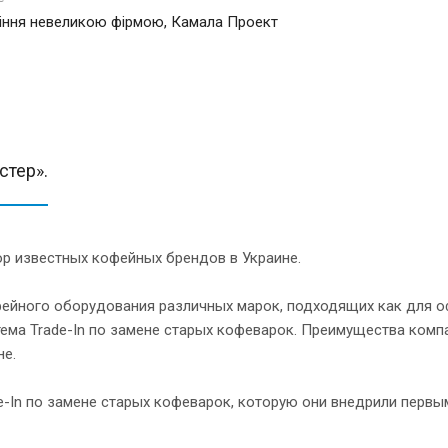
іння невеликою фірмою, Камала Проект
стер».
р известных кофейных брендов в Украине.
ейного оборудования различных марок, подходящих как для оф
тема Trade-In по замене старых кофеварок. Преимущества комп
не.
e-In по замене старых кофеварок, которую они внедрили первы