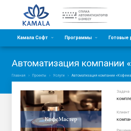
Камала Софт
Программы
Готовые
Автоматизация компании 
Главная
Проекты
Услуги
Автоматизация компании «Кофема
Задача
компле
Клиент
компан
Решени