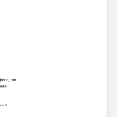
иса, так
ании
ми в