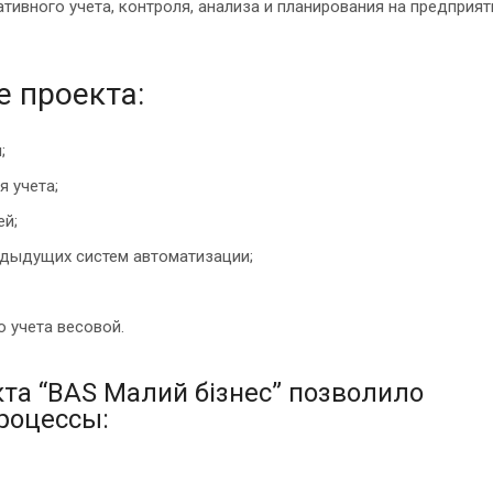
тивного учета, контроля, анализа и планирования на предприят
е проекта:
;
я учета;
ей;
едыдущих систем автоматизации;
 учета весовой.
та “BAS Малий бізнес” позволило
роцессы: