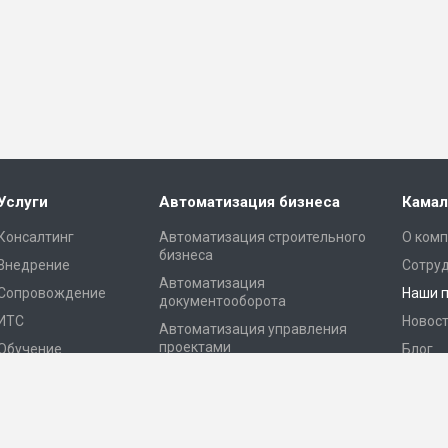
Услуги
Автоматизация бизнеса
Камал
Консалтинг
Автоматизация строительного
О ком
бизнеса
Внедрение
Сотру
Автоматизация
Сопровождение
Наши 
документооборота
ИТС
Новос
Автоматизация управления
проектами
Обучение
Блог
Автоматизация склада
Конта