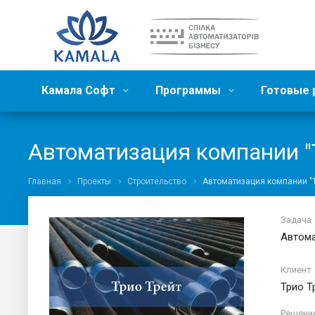
Камала Софт
Программы
Готовые
Автоматизация компании "
Главная
Проекты
Строительство
Автоматизация компании "Т
Задача
Автома
Клиент
Трио Т
Решени