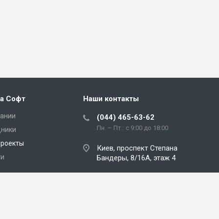
а Софт
Наши контакты
пании
(044) 465-63-62
Пн. – Пт.: с 9:00 до 18:00
дники
проекты
Киев, проспект Степана
ти
Бандеры, 8/16А, этаж 4
kamala@kamala-soft.com
кты