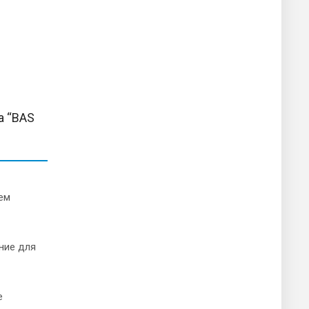
а “BAS
ем
ние для
е