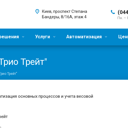
Киев, проспект Степана
(044
Бандеры, 8/16А, этаж 4
Пн. – 
 решения
Услуги
Автоматизация
Цен
Трио Трейт"
рио Трейт"
тизация основных процессов и учета весовой
рейт
е