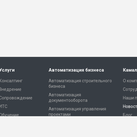
Услуги
Автоматизация бизнеса
Камал
Консалтинг
Автоматизация строительного
О ком
бизнеса
Внедрение
Сотру
Автоматизация
Сопровождение
Наши 
документооборота
ИТС
Новос
Автоматизация управления
проектами
Обучение
Блог
Автоматизация склада
Конта