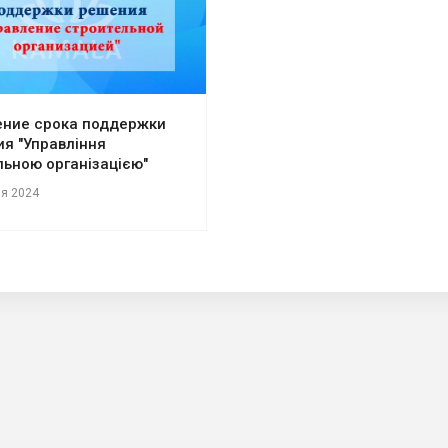
ение срока поддержки
я "Управління
льною організацією"
я 2024