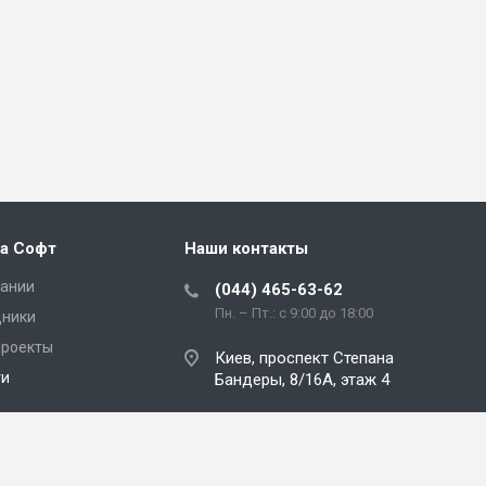
а Софт
Наши контакты
пании
(044) 465-63-62
Пн. – Пт.: с 9:00 до 18:00
дники
проекты
Киев, проспект Степана
ти
Бандеры, 8/16А, этаж 4
kamala@kamala-soft.com
кты