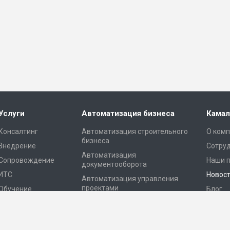
Услуги
Автоматизация бизнеса
Камал
Консалтинг
Автоматизация строительного
О ком
бизнеса
Внедрение
Сотру
Автоматизация
Сопровождение
Наши 
документооборота
ИТС
Новос
Автоматизация управления
проектами
Обучение
Блог
Автоматизация склада
Конта