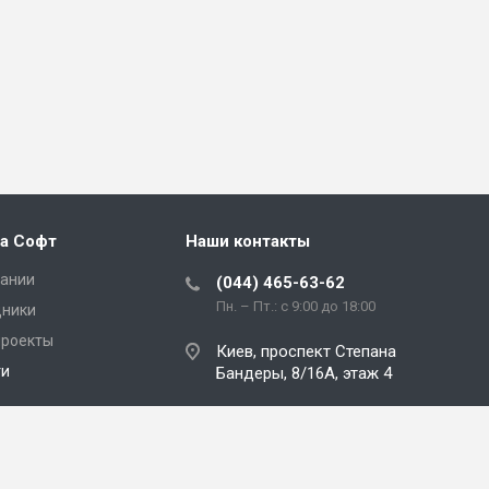
а Софт
Наши контакты
пании
(044) 465-63-62
Пн. – Пт.: с 9:00 до 18:00
дники
проекты
Киев, проспект Степана
ти
Бандеры, 8/16А, этаж 4
kamala@kamala-soft.com
кты